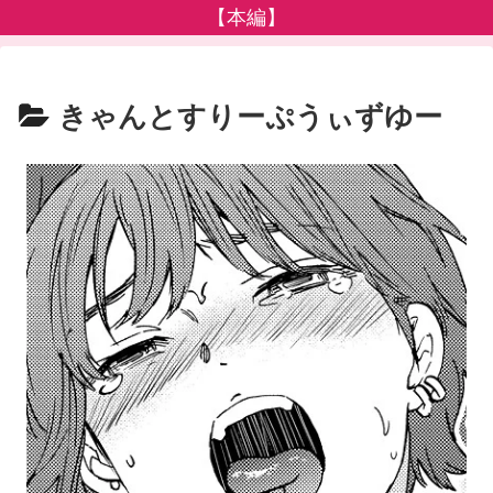
【本編】
きゃんとすりーぷうぃずゆー