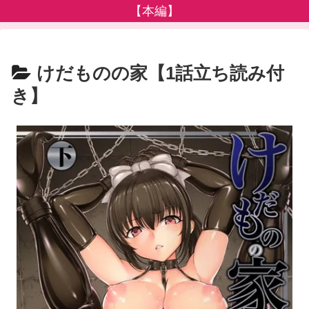
【本編】
けだものの家【1話立ち読み付
き】