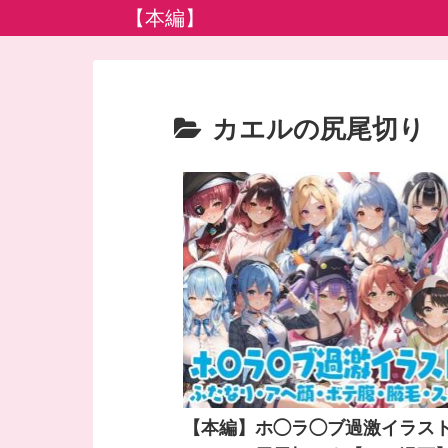
【本編】
カエルの尻尾切り
【本編】ホ◯ラ◯ブ過激イラス