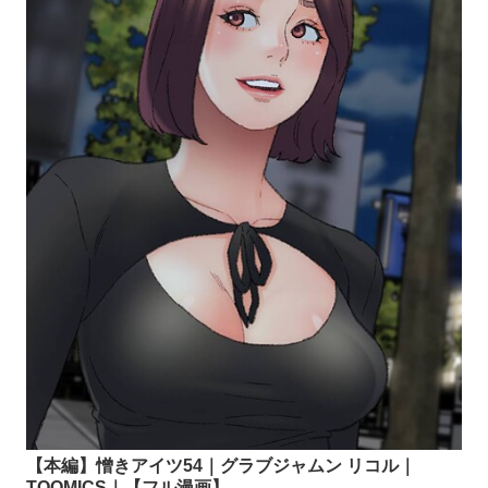
【本編】憎きアイツ54｜グラブジャムン リコル｜
TOOMICS｜【フル漫画】