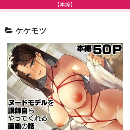
【本編】
ケケモツ