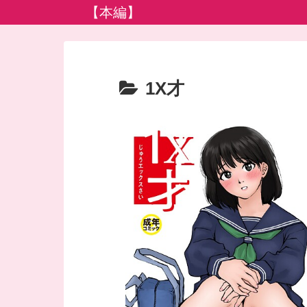
【本編】
1X才