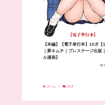
【本編】【電子単行本】1X才【1
｜豚キムチ｜プレステージ出版
ル漫画】
2
ホーム
1X才