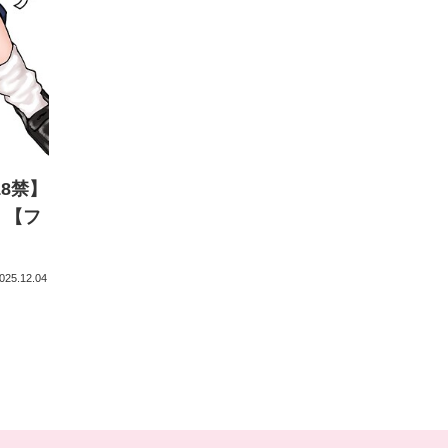
8禁】
｜【フ
025.12.04