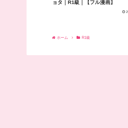
ョタ｜R1級｜【フル漫画】
2
ホーム
R1級