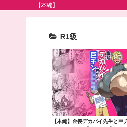
【本編】
R1級
【本編】金髪デカパイ先生と巨