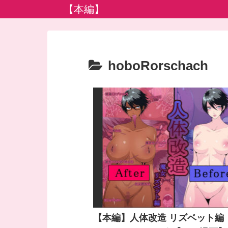
【本編】
hoboRorschach
【本編】人体改造 リズベット編