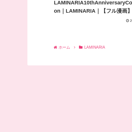
LAMINARIA10thAnniversaryCol
on｜LAMINARIA｜【フル漫画
2
ホーム
LAMINARIA